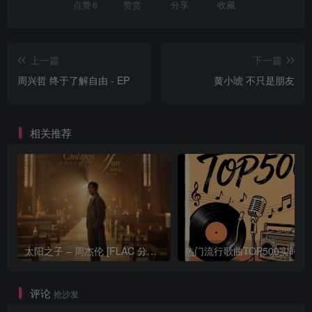
点赞
6
赞赏
分享
收藏
上一篇
下一篇
周兴哲 终于了解自由 - EP
黄小琥 不只是朋友
相关推荐
太阳之子 – 周杰伦 [FLAC 分轨 192Khz 24bit]
热门流行歌曲TOP500
评论
抢沙发