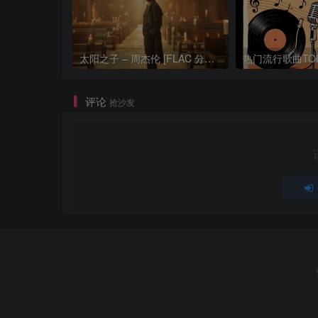
太阳之子 – 周杰伦 [FLAC 分轨 192Khz 24bit]
评论
抢沙发