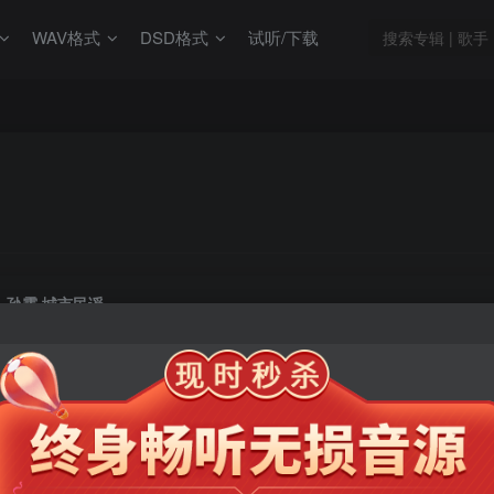
WAV格式
DSD格式
试听/下载
孙露 城市民谣
此内容为会员专享，请付费后查看
9.9
限时特惠
99
￥
￥