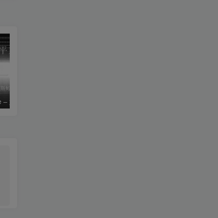
le – 姚斯婷
The Silver Key – Crystal Viper