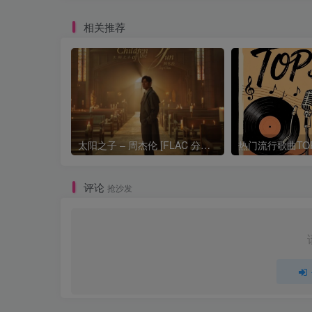
相关推荐
太阳之子 – 周杰伦 [FLAC 分轨 192Khz 24bit]
评论
抢沙发