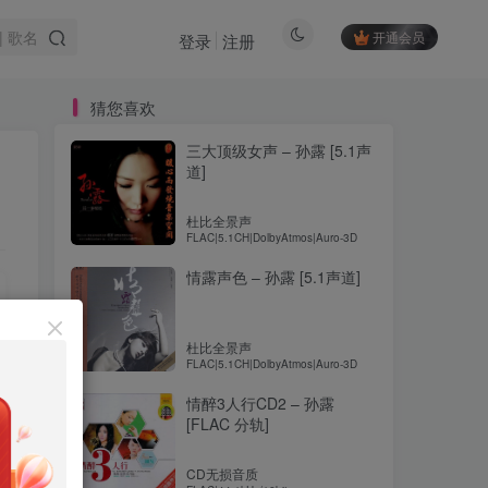
开通会员
登录
注册
猜您喜欢
三大顶级女声 – 孙露 [5.1声
道]
杜比全景声
FLAC|5.1CH|DolbyAtmos|Auro-3D
情露声色 – 孙露 [5.1声道]
杜比全景声
FLAC|5.1CH|DolbyAtmos|Auro-3D
情醉3人行CD2 – 孙露
[FLAC 分轨]
CD无损音质