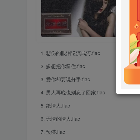
悲伤的眼泪逆流成河.flac
多想把你留住.flac
爱你却要说分手.flac
男人再晚也别忘了回家.flac
绝情人.flac
无情的情人.flac
预谋.flac