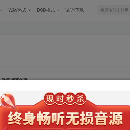
WAV格式
DSD格式
试听/下载
孙露 寂寞的夜
此内容为会员专享，请付费后查看
9.9
限时特惠
99
￥
￥