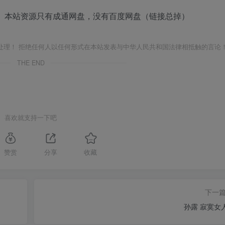
 本站资源只有成通网盘，没有百度网盘（链接总掉）
处理！ 拒绝任何人以任何形式在本站发表与中华人民共和国法律相抵触的言论
THE END
喜欢就支持一下吧
赞赏
分享
收藏
下一
孙露 寂寞女