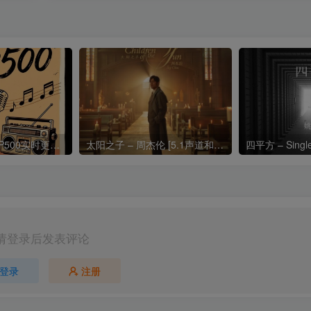
热门流行歌曲TOP500实时更新192khz/24bit【母带音质】
太阳之子 – 周杰伦 [5.1声道和192k母带]
四平方 – Sing
请登录后发表评论
登录
注册