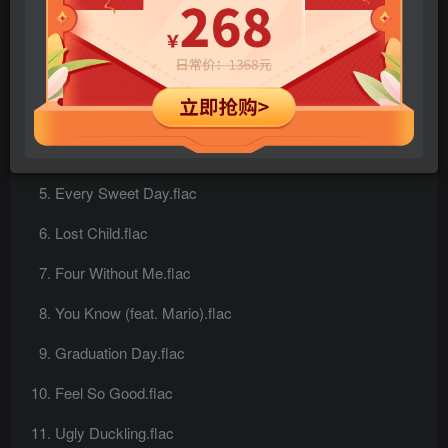
Looking at You.flac
Boo.flac
Pitiful.flac
A Dreamer.flac
Every Sweet Day.flac
Lost Child.flac
Four Without Me.flac
You Know (feat. Mario).flac
Graduation Day.flac
Feel So Good.flac
Ugly Duckling.flac