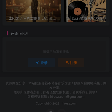
太阳之子 – 周杰伦 [FLAC 分轨 192Khz 24bit]
热门流行歌曲TOP500
评论
抢沙发
请登录后发表评论
登录
注册
资源网盘分享，本站的服务器不储存音乐资源！数据来自网络采集，网
友分享。
版权归原作者所有，如有侵犯您的权益，请联系我们删除！
版权投诉邮箱：
hiresz.com@gmail.com
Copyright © 2025 ·
hiresz.com