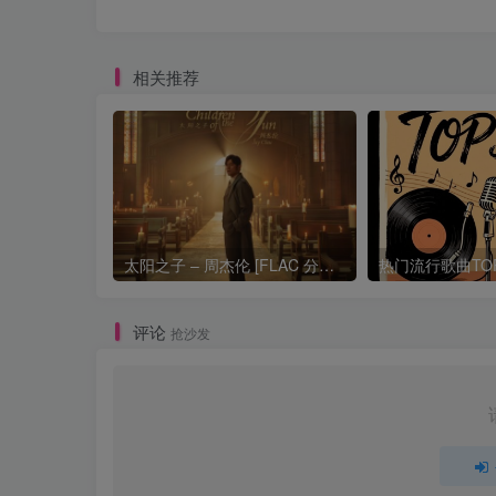
相关推荐
太阳之子 – 周杰伦 [FLAC 分轨 192Khz 24bit]
评论
抢沙发