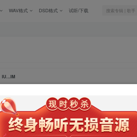
WAV格式
DSD格式
试听/下载
IU…IM
此内容为会员专享，请付费后查看
9.9
限时特惠
99
￥
￥
免费
免费
年卡会员
永久会员