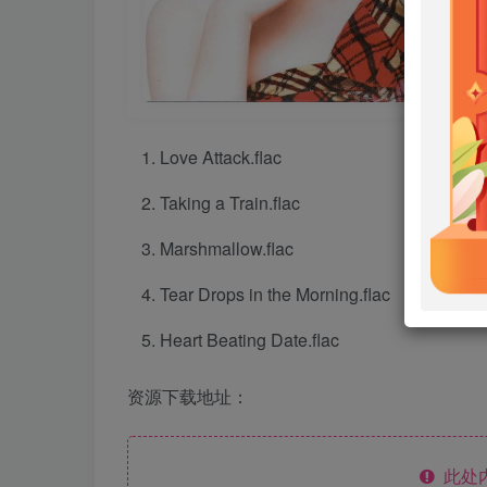
Love Attack.flac
Taking a Train.flac
Marshmallow.flac
Tear Drops in the Morning.flac
Heart Beating Date.flac
资源下载地址：
此处