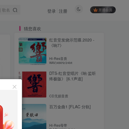
开通会员
登录
注册
猜您喜欢
红音堂发烧示范碟.2020 -
《响7》
Hi-Res音质
WAV|48kHz/24bit
DTS-红音堂唱片《响·监听
终极版》 [6.1声道]
CD无损音质
百万金曲1 [FLAC 分轨]
Hi-Res母带