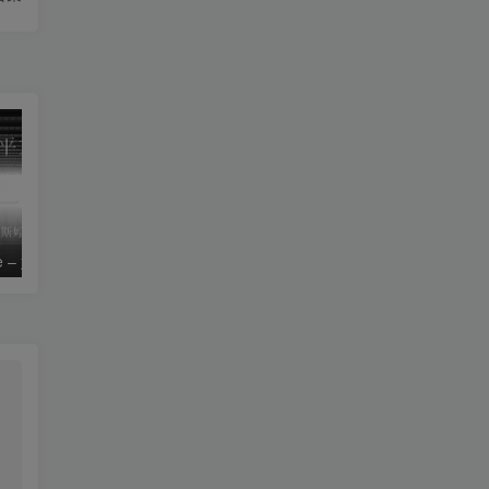
le – 姚斯婷
The Silver Key – Crystal Viper