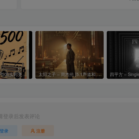
热门流行歌曲TOP500实时更新192khz/24bit【母带音质】
太阳之子 – 周杰伦 [5.1声道和192k母带]
四平方 – Sing
请登录后发表评论
登录
注册