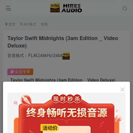
首页
FLAC格式
专辑
Taylor Swift Midnights (3am Edition _ Video
Deluxe)
音质格式：FLAC|48kHz/24bit
会员专享
Taylor Swift Midnights (3am Edition _ Video Deluxe)
此内容为会员专享，请付费后查看
9.9
限时特惠
99
￥
￥
免费
免费
年卡会员
永久会员
立即购买