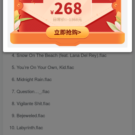
您当前未登录！建议登陆后购买，可保存购买订单
Lavender Haze.flac
Maroon.flac
Anti-Hero.flac
Snow On The Beach (feat. Lana Del Rey).flac
You’re On Your Own, Kid.flac
Midnight Rain.flac
Question…_.flac
Vigilante Shit.flac
Bejeweled.flac
Labyrinth.flac