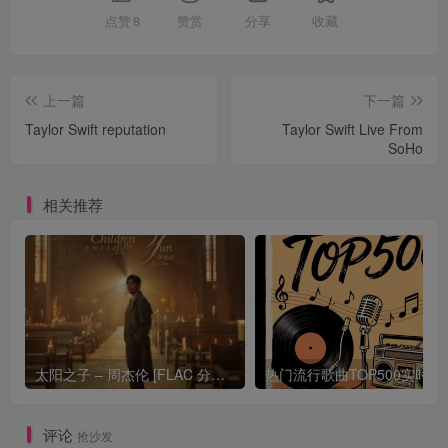
点赞
8
赞赏
分享
收藏
上一篇
下一篇
Taylor Swift reputation
Taylor Swift Live From
SoHo
相关推荐
太阳之子 – 周杰伦 [FLAC 分轨 192Khz 24bit]
热门流行歌曲TOP500
评论
抢沙发