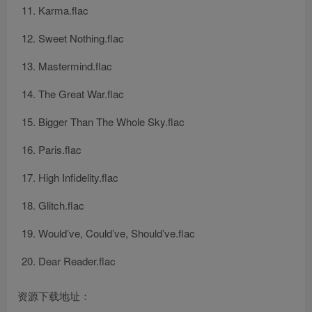
Karma.flac
Sweet Nothing.flac
Mastermind.flac
The Great War.flac
Bigger Than The Whole Sky.flac
Paris.flac
High Infidelity.flac
Glitch.flac
Would’ve, Could’ve, Should’ve.flac
Dear Reader.flac
资源下载地址：