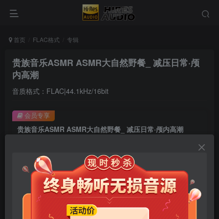
首页
FLAC格式
专辑
贵族音乐ASMR ASMR大自然野餐_ 减压日常·颅
内高潮
音质格式：FLAC|44.1kHz/16bit
会员专享
贵族音乐ASMR ASMR大自然野餐_ 减压日常·颅内高潮
此内容为会员专享，请付费后查看
9.9
限时特惠
99
￥
￥
免费
免费
年卡会员
永久会员
立即购买
您当前未登录！建议登陆后购买，可保存购买订单