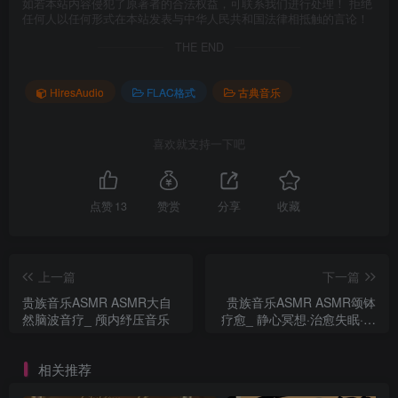
如若本站内容侵犯了原著者的合法权益，可联系我们进行处理！ 拒绝
任何人以任何形式在本站发表与中华人民共和国法律相抵触的言论！
THE END
HiresAudio
FLAC格式
古典音乐
喜欢就支持一下吧
点赞
13
赞赏
分享
收藏
上一篇
下一篇
贵族音乐ASMR ASMR大自
贵族音乐ASMR ASMR颂钵
然脑波音疗_ 颅内纾压音乐
疗愈_ 静心冥想·治愈失眠·净
化脉轮
相关推荐