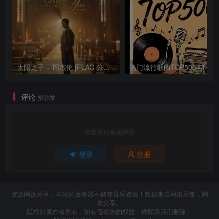
太阳之子 – 周杰伦 [FLAC 分轨 192Khz 24bit]
热门流行歌曲TOP500
评论
抢沙发
请登录后发表评论
登录
注册
资源网盘分享，本站的服务器不储存音乐资源！数据来自网络采集，网
友分享。
版权归原作者所有，如有侵犯您的权益，请联系我们删除！