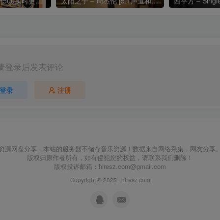
热门流行歌曲TOP500实时更新192khz/24bit【母带音质】
太阳之子 – 周杰伦 [5.1声道和192k母带]
四平方 – Sing
请登录后发表评论
登录
注册
资源网盘分享，本站的服务器不储存音乐资源！数据来自网络采集，网友分享
版权归原作者所有，如有侵犯您的权益，请联系我们删除！
版权投诉邮箱：
hiresz.com@gmail.com
Copyright © 2025 ·
hiresz.com