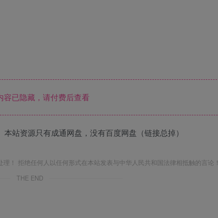
内容已隐藏，请付费后查看
 本站资源只有成通网盘，没有百度网盘（链接总掉）
处理！ 拒绝任何人以任何形式在本站发表与中华人民共和国法律相抵触的言论
THE END