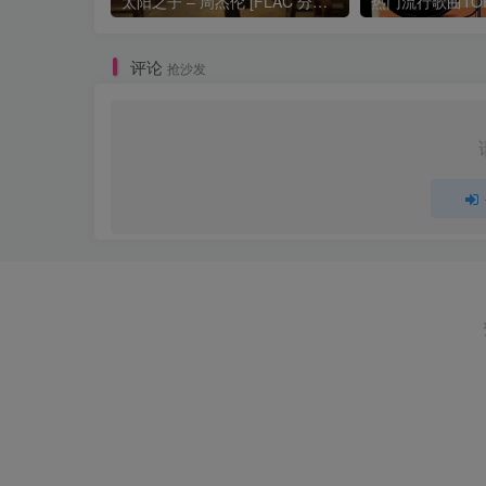
太阳之子 – 周杰伦 [FLAC 分轨 192Khz 24bit]
评论
抢沙发