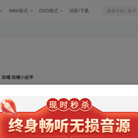
WAV格式
DSD格式
试听/下载
陈曦 陈曦小提琴
此内容为会员专享，请付费后查看
9.9
限时特惠
99
￥
￥
免费
免费
年卡会员
永久会员