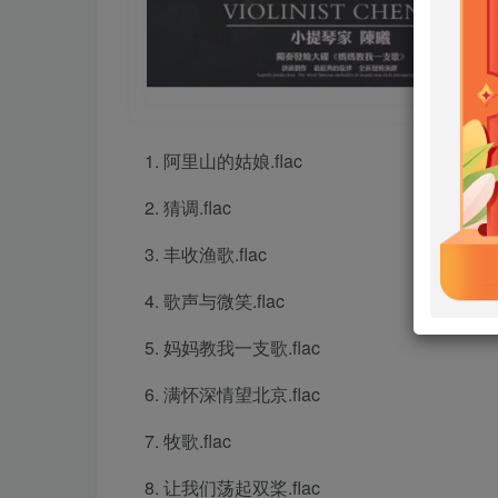
阿里山的姑娘.flac
猜调.flac
丰收渔歌.flac
歌声与微笑.flac
妈妈教我一支歌.flac
满怀深情望北京.flac
牧歌.flac
让我们荡起双桨.flac