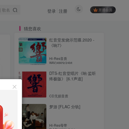
开通会员
登录
注册
猜您喜欢
红音堂发烧示范碟.2020 -
《响7》
Hi-Res音质
WAV|48kHz/24bit
DTS-红音堂唱片《响·监听
终极版》 [6.1声道]
CD无损音质
梦游 [FLAC 分轨]
Hi-Res母带