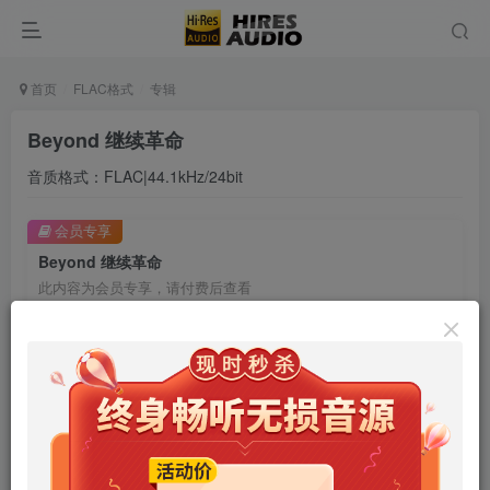
首页
FLAC格式
专辑
Beyond 继续革命
音质格式：FLAC|44.1kHz/24bit
会员专享
Beyond 继续革命
此内容为会员专享，请付费后查看
9.9
限时特惠
99
￥
￥
免费
免费
年卡会员
永久会员
立即购买
您当前未登录！建议登陆后购买，可保存购买订单