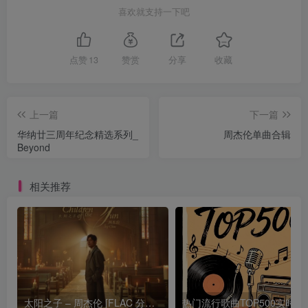
喜欢就支持一下吧
点赞
13
赞赏
分享
收藏
上一篇
下一篇
华纳廿三周年纪念精选系列_
周杰伦单曲合辑
Beyond
相关推荐
太阳之子 – 周杰伦 [FLAC 分轨 192Khz 24bit]
热门流行歌曲TOP500