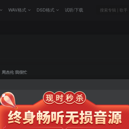
WAV格式
DSD格式
试听/下载
周杰伦 我很忙
此内容为会员专享，请付费后查看
9.9
限时特惠
99
￥
￥
免费
免费
年卡会员
永久会员