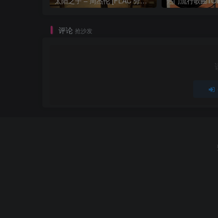
太阳之子 – 周杰伦 [FLAC 分轨 192Khz 24bit]
评论
抢沙发