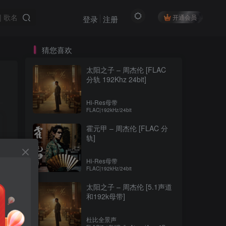
开通会员
登录
注册
猜您喜欢
太阳之子 – 周杰伦 [FLAC
分轨 192Khz 24bit]
Hi-Res母带
FLAC|192kHz/24bit
霍元甲 – 周杰伦 [FLAC 分
轨]
Hi-Res母带
FLAC|192kHz/24bit
太阳之子 – 周杰伦 [5.1声道
和192k母带]
杜比全景声