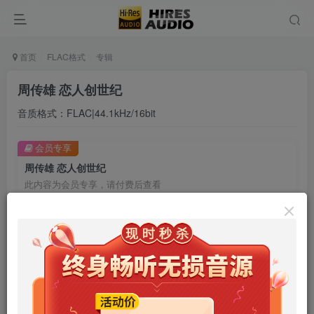
首页
FLAC格式
专辑
周传雄 恋人创世纪
音质格式：FLAC|44.1kHz/16bit
会员专享
周传雄 恋人创世纪
此内容为会员专享，请付费后查看
9.9
限时特惠
99
￥
￥
免费
免费
年卡会员
永久会员
立即购买
您当前未登录！建议登陆后购买，可保存购买订单