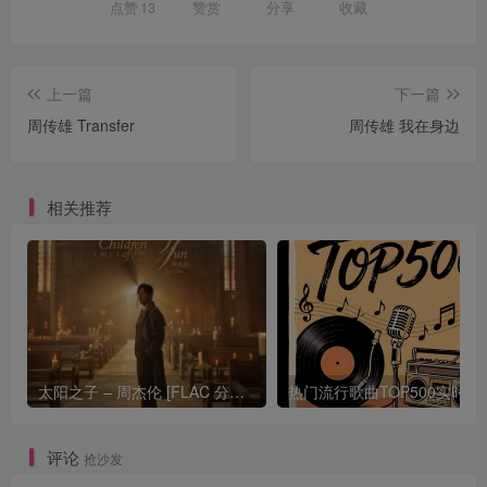
点赞
13
赞赏
分享
收藏
上一篇
下一篇
周传雄 Transfer
周传雄 我在身边
相关推荐
太阳之子 – 周杰伦 [FLAC 分轨 192Khz 24bit]
热门流行歌曲TOP500
评论
抢沙发