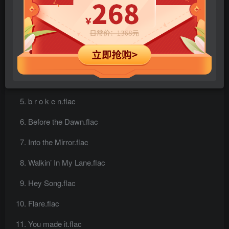
Clan (5am mix).flac
コイコガレ.flac
Living My Life.flac
Noёl In July.flac
b r o k e n.flac
Before the Dawn.flac
Into the Mirror.flac
Walkin’ In My Lane.flac
Hey Song.flac
Flare.flac
You made it.flac