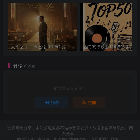
太阳之子 – 周杰伦 [FLAC 分轨 192Khz 24bit]
热门流行歌曲TOP500
评论
抢沙发
请登录后发表评论
登录
注册
资源网盘分享，本站的服务器不储存音乐资源！数据来自网络采集，网
友分享。
版权归原作者所有，如有侵犯您的权益，请联系我们删除！