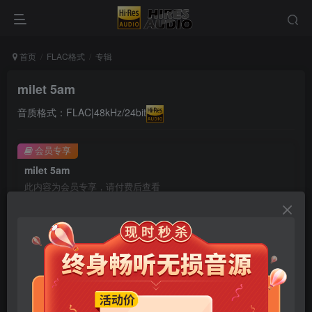
首页
FLAC格式
专辑
milet 5am
音质格式：FLAC|48kHz/24bit
会员专享
milet 5am
此内容为会员专享，请付费后查看
9.9
限时特惠
99
￥
￥
免费
免费
年卡会员
永久会员
立即购买
您当前未登录！建议登陆后购买，可保存购买订单