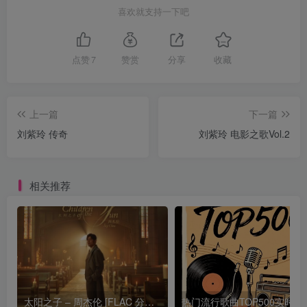
喜欢就支持一下吧
点赞
7
赞赏
分享
收藏
上一篇
下一篇
刘紫玲 传奇
刘紫玲 电影之歌Vol.2
相关推荐
太阳之子 – 周杰伦 [FLAC 分轨 192Khz 24bit]
热门流行歌曲TOP500