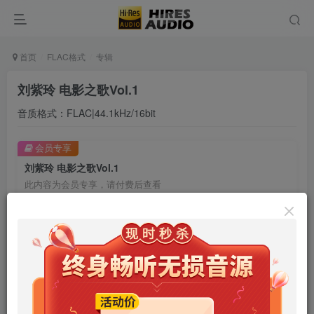
首页
FLAC格式
专辑
刘紫玲 电影之歌Vol.1
音质格式：FLAC|44.1kHz/16bit
会员专享
刘紫玲 电影之歌Vol.1
此内容为会员专享，请付费后查看
9.9
限时特惠
99
￥
￥
免费
免费
年卡会员
永久会员
立即购买
您当前未登录！建议登陆后购买，可保存购买订单