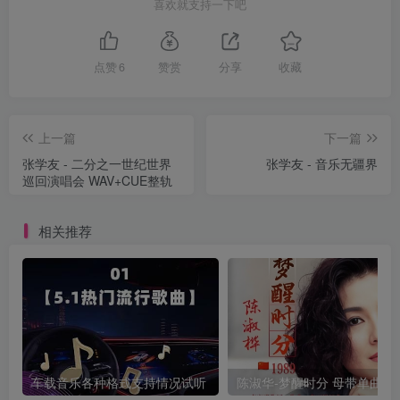
喜欢就支持一下吧
点赞
6
赞赏
分享
收藏
上一篇
下一篇
张学友 - 二分之一世纪世界
张学友 - 音乐无疆界
巡回演唱会 WAV+CUE整轨
相关推荐
车载音乐各种格式支持情况试听
陈淑华-梦醒时