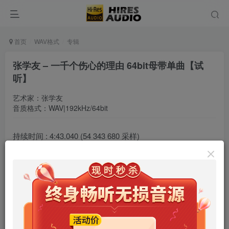
首页
WAV格式
专辑
张学友 – 一千个伤心的理由 64bit母带单曲【试
听】
艺术家：张学友
音质格式：WAV|192kHz/64bit
持续时间 : 4:43.040 (54 343 680 采样)
采样率 : 192000 Hz
声道 : 2
采样比特 : 64 (floating-point)
比特率 : 24576 kbps
编解码 : PCM (浮点)
编码类型 : lossless