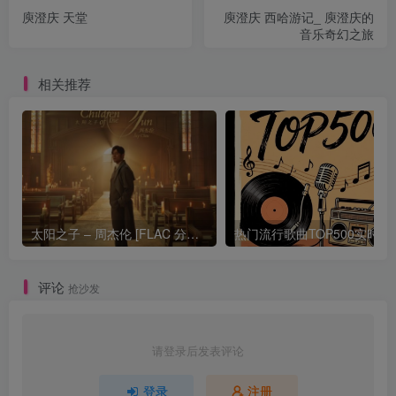
庾澄庆 天堂
庾澄庆 西哈游记_ 庾澄庆的
音乐奇幻之旅
相关推荐
太阳之子 – 周杰伦 [FLAC 分轨 192Khz 24bit]
热门流行歌曲TOP500
评论
抢沙发
请登录后发表评论
登录
注册