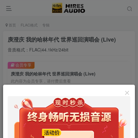
首页
FLAC格式
专辑
庾澄庆 我的哈林年代 世界巡回演唱会 (Live)
音质格式：FLAC|44.1kHz/24bit
会员专享
庾澄庆 我的哈林年代 世界巡回演唱会 (Live)
此内容为会员专享，请付费后查看
9.9
限时特惠
99
￥
￥
免费
免费
年卡会员
永久会员
立即购买
您当前未登录！建议登陆后购买，可保存购买订单