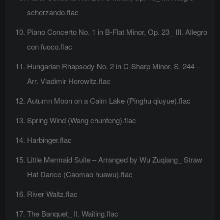
scherzando.flac
Piano Concerto No. 1 in B-Flat Minor, Op. 23_ III. Allegro
con fuoco.flac
Hungarian Rhapsody No. 2 in C-Sharp Minor, S. 244 –
Arr. Vladimir Horowitz.flac
Autumn Moon on a Calm Lake (Pinghu qiuyue).flac
Spring Wind (Wang chunfeng).flac
Harbinger.flac
Little Mermaid Suite – Arranged by Wu Zuqiang_ Straw
Hat Dance (Caomao huawu).flac
River Waltz.flac
The Banquet_ II. Waiting.flac