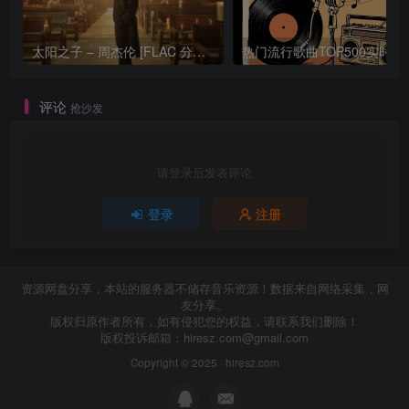
太阳之子 – 周杰伦 [FLAC 分轨 192Khz 24bit]
热门流行歌曲TOP500
评论
抢沙发
请登录后发表评论
登录
注册
资源网盘分享，本站的服务器不储存音乐资源！数据来自网络采集，网
友分享。
版权归原作者所有，如有侵犯您的权益，请联系我们删除！
版权投诉邮箱：
hiresz.com@gmail.com
Copyright © 2025 ·
hiresz.com