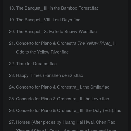
The Banquet_ III. in the Bamboo Forest.flac
The Banquet_ VIII. Lost Days.flac
The Banquet_ X. Exile to Snowy West.flac
Concerto for Piano & Orchestra
The Yellow River_
II.
Ode to the Yellow River.flac
Time for Dreams.flac
Happy Times (Fanshen de rizi).flac
Concerto for Piano & Orchestra_ I. the Smile.flac
Concerto for Piano & Orchestra_ II. the Love.flac
Concerto for Piano & Orchestra_ III. the Duty (Edit).flac
Horses (After pieces by Huang Hai Hwai, Chen Rao
Xing and Shen Li Qun) – Arr. by Lang Lang and Lang