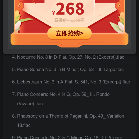
Piano Sonata No. 10 in C Major, K. 330_ I. Allegro
moderato.flac
Kinderszenen, Op. 15_ XII. Kind im Einschlummern.flac
Kinderszenen, Op. 15_ VII. Träumerei.flac
Nocturne No. 8 in D-Flat, Op. 27, No. 2 (Excerpt).flac
Piano Sonata No. 3 in B Minor, Op. 58_ III. Largo.flac
Liebestraum No. 3 in A-Flat, S. 541, No. 3 (Excerpt).flac
Piano Concerto No. 4 in G, Op. 58_ III. Rondo
(Vivace).flac
Rhapsody on a Theme of Paganini, Op. 43_ Variation
18.flac
Piano Concerto No. 2 in C Minor, Op. 18_ III. Allegro