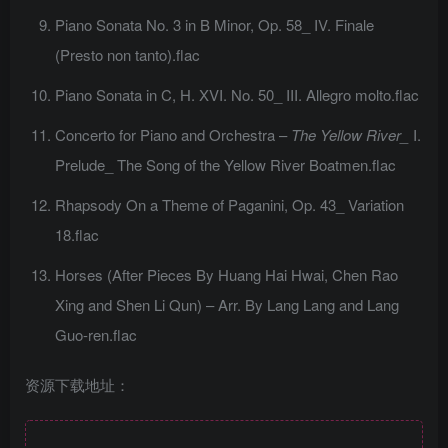
Piano Sonata No. 3 in B Minor, Op. 58_ IV. Finale
(Presto non tanto).flac
Piano Sonata in C, H. XVI. No. 50_ III. Allegro molto.flac
Concerto for Piano and Orchestra –
The Yellow River_
I.
Prelude_ The Song of the Yellow River Boatmen.flac
Rhapsody On a Theme of Paganini, Op. 43_ Variation
18.flac
Horses (After Pieces By Huang Hai Hwai, Chen Rao
Xing and Shen Li Qun) – Arr. By Lang Lang and Lang
Guo-ren.flac
资源下载地址：