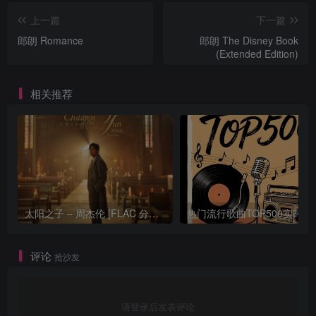
上一篇
下一篇
郎朗 Romance
郎朗 The Disney Book
(Extended Edition)
相关推荐
太阳之子 – 周杰伦 [FLAC 分轨 192Khz 24bit]
热门流行歌曲TOP500
评论
抢沙发
请登录后发表评论