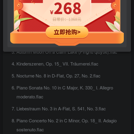
Hungarian Rhapsody No. 2 in C-Sharp Minor, S. 244 –
Arr. Vladimir Horowitz.flac
Piano Concerto No. 1 in B-Flat Minor, Op. 23_ III. Allegro
con fuoco.flac
Autumn Moon On a Calm Lake (Pinghu qiuyue).flac
Kinderszenen, Op. 15_ VII. Träumerei.flac
Nocturne No. 8 in D-Flat, Op. 27, No. 2.flac
Piano Sonata No. 10 in C Major, K. 330_ I. Allegro
moderato.flac
Liebestraum No. 3 in A-Flat, S. 541, No. 3.flac
Piano Concerto No. 2 in C Minor, Op. 18_ II. Adagio
sostenuto.flac