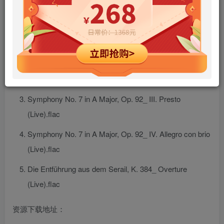
Symphony No. 7 in A Major, Op. 92_ I. Poco sostenuto
– Vivace (Live).flac
Symphony No. 7 in A Major, Op. 92_ II. Allegretto
(Live).flac
Symphony No. 7 in A Major, Op. 92_ III. Presto
(Live).flac
Symphony No. 7 in A Major, Op. 92_ IV. Allegro con brio
(Live).flac
Die Entführung aus dem Serail, K. 384_ Overture
(Live).flac
资源下载地址：