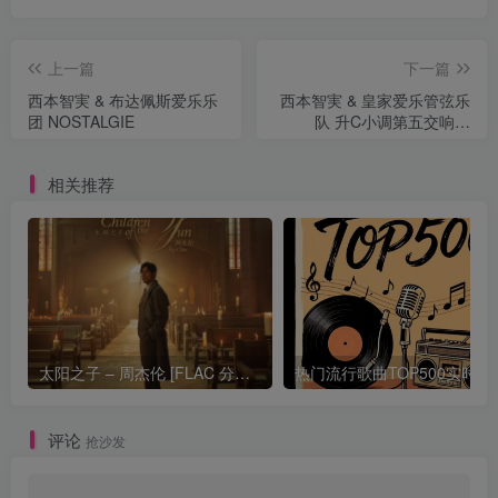
上一篇
下一篇
西本智実 & 布达佩斯爱乐乐
西本智実 & 皇家爱乐管弦乐
团 NOSTALGIE
队 升C小调第五交响曲
Mahler_ Symphony No. 5
(Live)
相关推荐
太阳之子 – 周杰伦 [FLAC 分轨 192Khz 24bit]
热门流行歌曲TOP500
评论
抢沙发