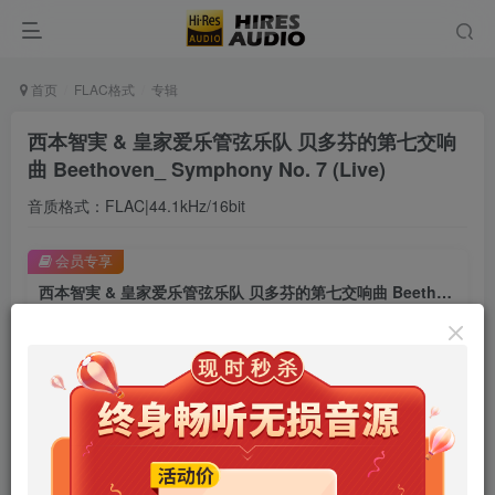
首页
FLAC格式
专辑
西本智実 & 皇家爱乐管弦乐队 ‌贝多芬的第七交响
曲 Beethoven_ Symphony No. 7 (Live)
音质格式：FLAC|44.1kHz/16bit
会员专享
西本智実 & 皇家爱乐管弦乐队 ‌贝多芬的第七交响曲 Beethoven_ Symphony No. 7 (Live)
此内容为会员专享，请付费后查看
9.9
限时特惠
99
￥
￥
免费
免费
年卡会员
永久会员
立即购买
您当前未登录！建议登陆后购买，可保存购买订单