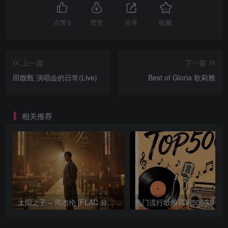
点赞
6
赞赏
分享
收藏
上一篇
下一篇
田馥甄 演唱会的日常(Live)
Best of Gloria 歌莉雅
相关推荐
太阳之子 – 周杰伦 [FLAC 分轨 192Khz 24bit]
热门流行歌曲TOP500