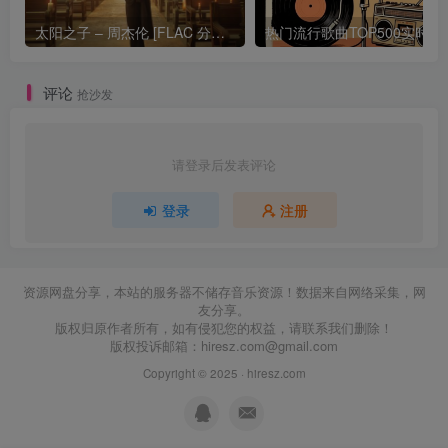
太阳之子 – 周杰伦 [FLAC 分轨 192Khz 24bit]
热门流行歌曲TOP500
评论
抢沙发
请登录后发表评论
登录
注册
资源网盘分享，本站的服务器不储存音乐资源！数据来自网络采集，网
友分享。
版权归原作者所有，如有侵犯您的权益，请联系我们删除！
版权投诉邮箱：
hiresz.com@gmail.com
Copyright © 2025 ·
hiresz.com