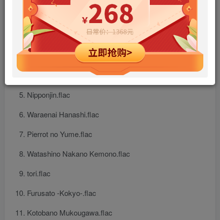
Obakega Kowainante.flac
Hello.flac
Tenkigaii Beer Nomou.flac
Aliens -Uchujin Wakarimashita-.flac
Nipponjin.flac
Waraenai Hanashi.flac
Pierrot no Yume.flac
Watashino Nakano Kemono.flac
tori.flac
Furusato -Kokyo-.flac
Kotobano Mukougawa.flac