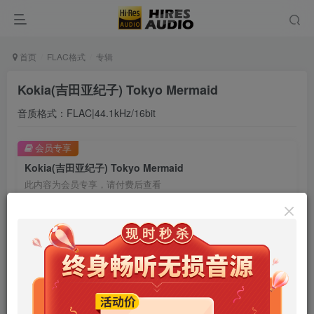
首页
FLAC格式
专辑
Kokia(吉田亚纪子) Tokyo Mermaid
音质格式：FLAC|44.1kHz/16bit
会员专享
Kokia(吉田亚纪子) Tokyo Mermaid
此内容为会员专享，请付费后查看
9.9
限时特惠
99
￥
￥
免费
免费
年卡会员
永久会员
立即购买
您当前未登录！建议登陆后购买，可保存购买订单