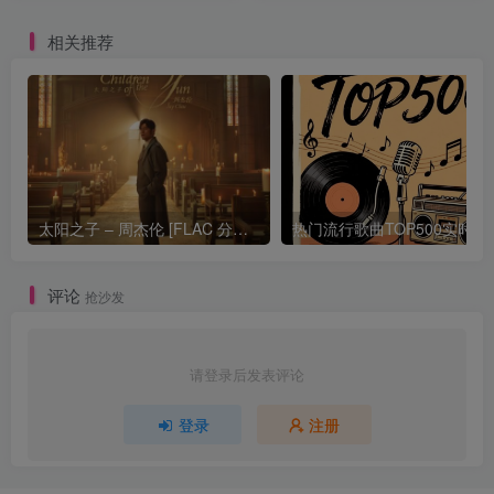
相关推荐
太阳之子 – 周杰伦 [FLAC 分轨 192Khz 24bit]
热门流行歌曲TOP500
评论
抢沙发
请登录后发表评论
登录
注册