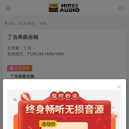
首页
FLAC格式
专辑
丁当单曲合辑
艺术家：丁当
音质格式：FLAC|44.1kHz/16bit
会员专享
丁当单曲合辑
此内容为会员专享，请付费后查看
9.9
限时特惠
99
￥
￥
免费
免费
年卡会员
永久会员
立即购买
您当前未登录！建议登陆后购买，可保存购买订单