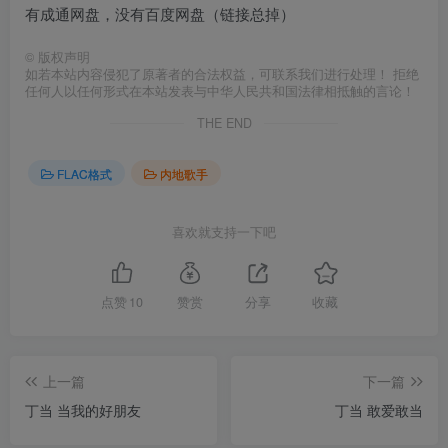
有成通网盘，没有百度网盘（链接总掉）
©
版权声明
如若本站内容侵犯了原著者的合法权益，可联系我们进行处理！ 拒绝
任何人以任何形式在本站发表与中华人民共和国法律相抵触的言论！
THE END
FLAC格式
内地歌手
喜欢就支持一下吧
点赞
10
赞赏
分享
收藏
上一篇
下一篇
丁当 当我的好朋友
丁当 敢爱敢当