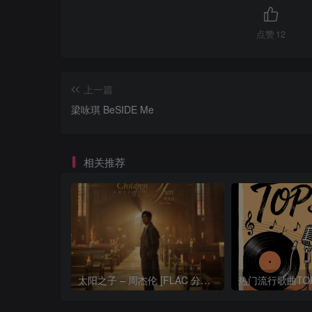
点赞
12
上一篇
梁咏琪 BeSIDE Me
相关推荐
太阳之子 – 周杰伦 [FLAC 分轨 192Khz 24bit]