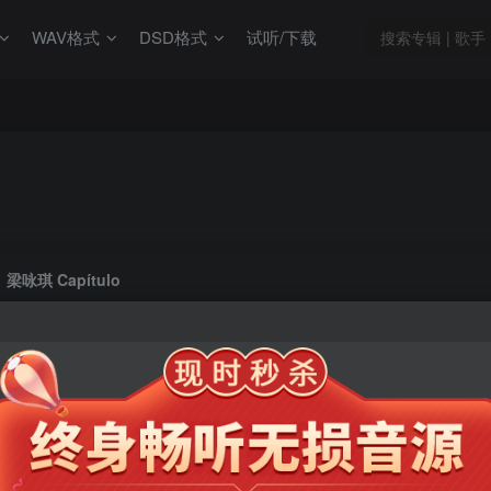
WAV格式
DSD格式
试听/下载
梁咏琪 Capítulo
此内容为会员专享，请付费后查看
9.9
限时特惠
99
￥
￥
免费
免费
年卡会员
永久会员