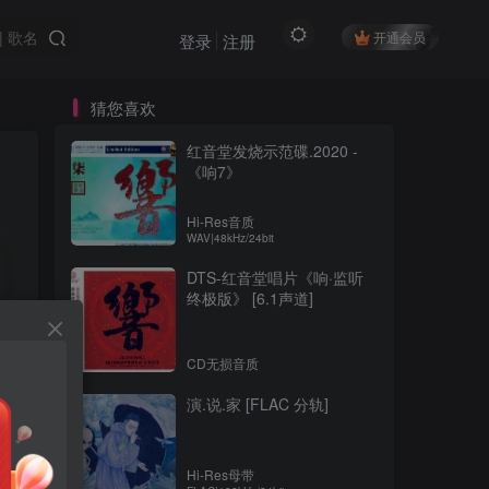
开通会员
登录
注册
猜您喜欢
红音堂发烧示范碟.2020 -
《响7》
Hi-Res音质
WAV|48kHz/24bit
DTS-红音堂唱片《响·监听
终极版》 [6.1声道]
CD无损音质
演.说.家 [FLAC 分轨]
Hi-Res母带