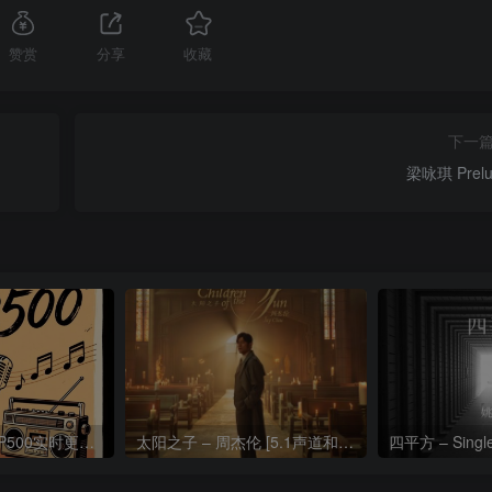
赞赏
分享
收藏
下一
梁咏琪 Prelu
热门流行歌曲TOP500实时更新192khz/24bit【母带音质】
太阳之子 – 周杰伦 [5.1声道和192k母带]
四平方 – Sing