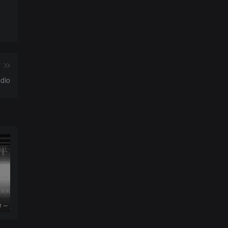
篇
dio
le – 姚斯婷
The Silver Key – Crystal Viper