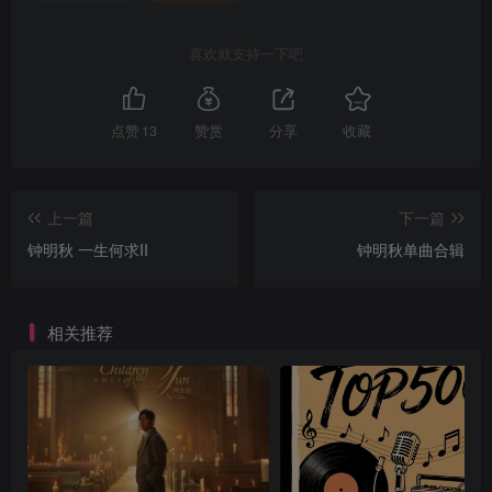
喜欢就支持一下吧
点赞
13
赞赏
分享
收藏
上一篇
下一篇
钟明秋 一生何求II
钟明秋单曲合辑
相关推荐