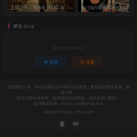
太阳之子 – 周杰伦 [FLAC 分轨 192Khz 24bit]
热门流行歌曲TOP500
评论
抢沙发
请登录后发表评论
登录
注册
资源网盘分享，本站的服务器不储存音乐资源！数据来自网络采集，网
友分享。
版权归原作者所有，如有侵犯您的权益，请联系我们删除！
版权投诉邮箱：
hiresz.com@gmail.com
Copyright © 2025 ·
hiresz.com