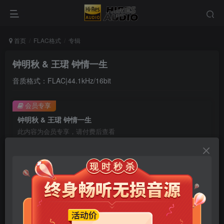
首页
FLAC格式
专辑
钟明秋 & 王珺 钟情一生
音质格式：FLAC|44.1kHz/16bit
会员专享
钟明秋 & 王珺 钟情一生
此内容为会员专享，请付费后查看
9.9
限时特惠
99
￥
￥
免费
免费
年卡会员
永久会员
立即购买
您当前未登录！建议登陆后购买，可保存购买订单