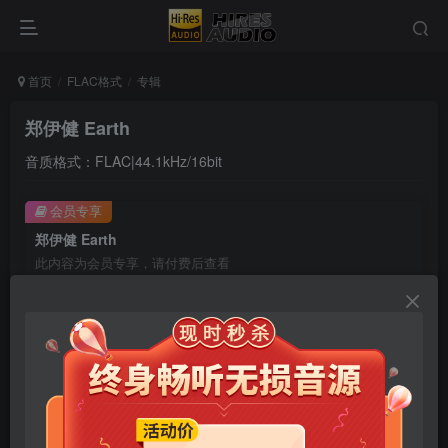
首页
FLAC格式
专辑
郑伊健 Earth
音质格式：FLAC|44.1kHz/16bit
会员专享
郑伊健 Earth
此内容为会员专享，请付费后查看
9.9
限时特惠
99
￥
￥
免费
免费
年卡会员
永久会员
立即购买
您当前未登录！建议登陆后购买，可保存购买订单