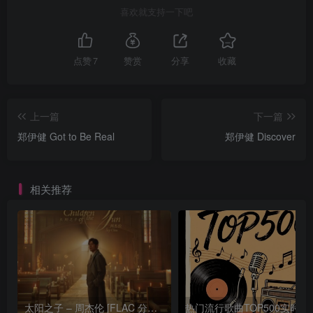
喜欢就支持一下吧
点赞
7
赞赏
分享
收藏
上一篇
下一篇
郑伊健 Got to Be Real
郑伊健 Discover
相关推荐
太阳之子 – 周杰伦 [FLAC 分轨 192Khz 24bit]
热门流行歌曲TOP500