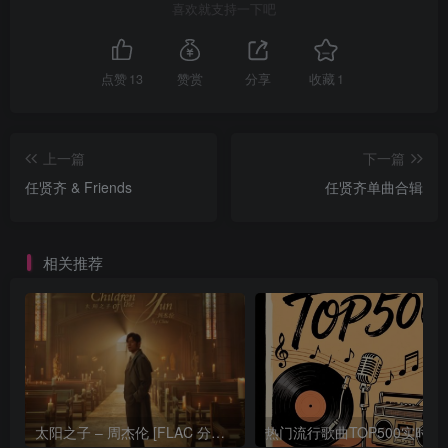
喜欢就支持一下吧
点赞
13
赞赏
分享
收藏
1
上一篇
下一篇
任贤齐 & Friends
任贤齐单曲合辑
相关推荐
太阳之子 – 周杰伦 [FLAC 分轨 192Khz 24bit]
热门流行歌曲TOP500