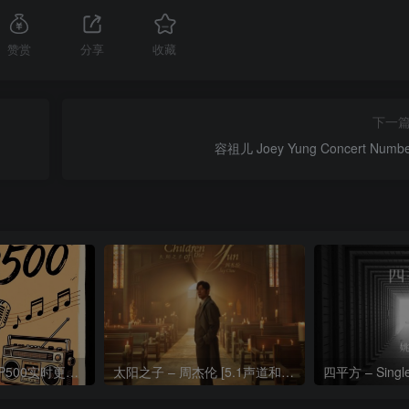
赞赏
分享
收藏
下一
容祖儿 Joey Yung Concert Numbe
热门流行歌曲TOP500实时更新192khz/24bit【母带音质】
太阳之子 – 周杰伦 [5.1声道和192k母带]
四平方 – Sing