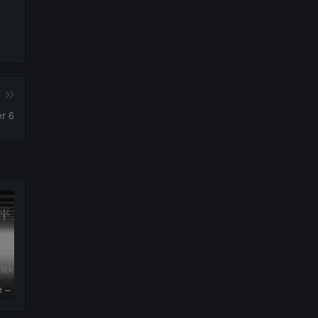
篇
r 6
le – 姚斯婷
The Silver Key – Crystal Viper