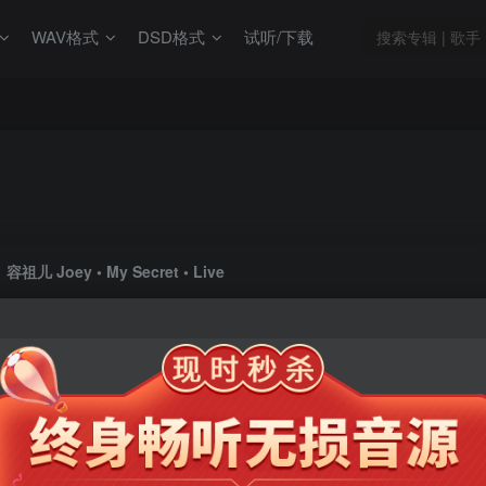
WAV格式
DSD格式
试听/下载
容祖儿 Joey • My Secret • Live
此内容为会员专享，请付费后查看
9.9
限时特惠
99
￥
￥
免费
免费
年卡会员
永久会员