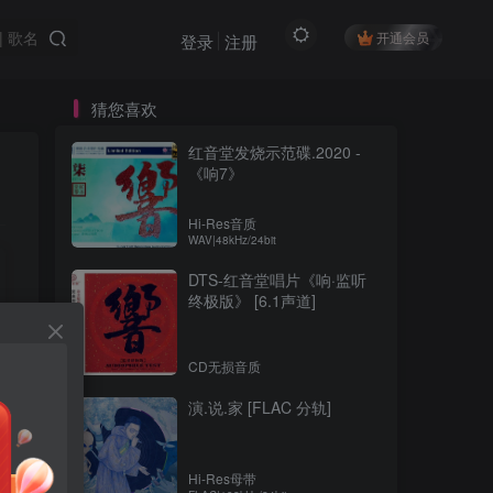
开通会员
登录
注册
猜您喜欢
红音堂发烧示范碟.2020 -
《响7》
Hi-Res音质
WAV|48kHz/24bit
DTS-红音堂唱片《响·监听
终极版》 [6.1声道]
CD无损音质
演.说.家 [FLAC 分轨]
Hi-Res母带