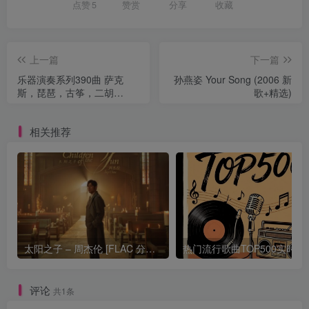
点赞
5
赞赏
分享
收藏
上一篇
下一篇
乐器演奏系列390曲 萨克
孙燕姿 Your Song (2006 新
斯，琵琶，古筝，二胡
歌+精选)
【192Khz HIRES】
相关推荐
太阳之子 – 周杰伦 [FLAC 分轨 192Khz 24bit]
热门流行歌曲TOP500
评论
共1条