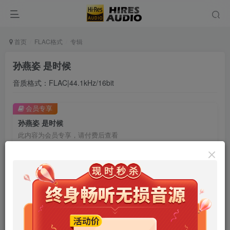
首页
FLAC格式
专辑
孙燕姿 是时候
音质格式：FLAC|44.1kHz/16bit
会员专享
孙燕姿 是时候
此内容为会员专享，请付费后查看
9.9
限时特惠
99
￥
￥
免费
免费
年卡会员
永久会员
立即购买
您当前未登录！建议登陆后购买，可保存购买订单