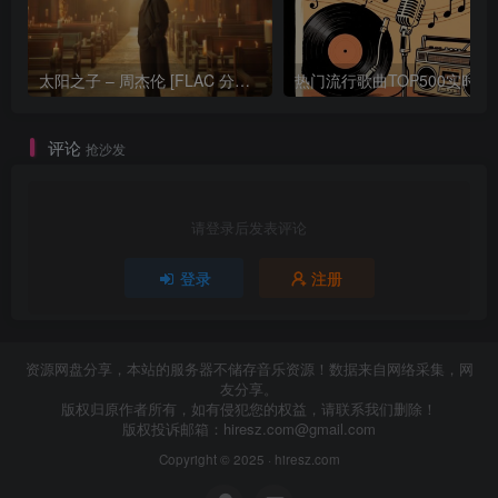
太阳之子 – 周杰伦 [FLAC 分轨 192Khz 24bit]
热门流行歌曲TOP500
评论
抢沙发
请登录后发表评论
登录
注册
资源网盘分享，本站的服务器不储存音乐资源！数据来自网络采集，网
友分享。
版权归原作者所有，如有侵犯您的权益，请联系我们删除！
版权投诉邮箱：
hiresz.com@gmail.com
Copyright © 2025 ·
hiresz.com