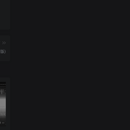
篇
胶版)
le – 姚斯婷
The Silver Key – Crystal Viper