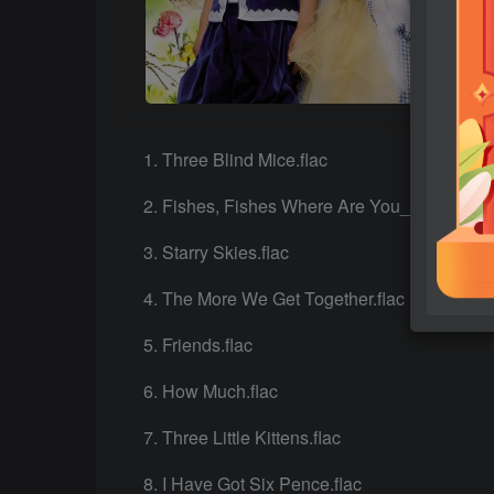
Three Blind Mice.flac
Fishes, Fishes Where Are You_.flac
Starry Skies.flac
The More We Get Together.flac
Friends.flac
How Much.flac
Three Little Kittens.flac
I Have Got Six Pence.flac