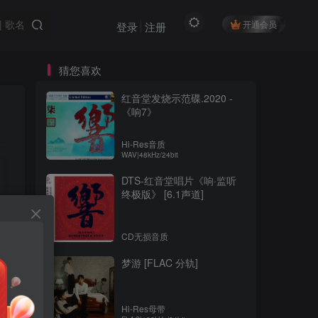
开通会员
登录
注册
猜您喜欢
红音堂发烧示范碟.2020 -
《响7》
Hi-Res音质
WAV|48kHz/24bit
DTS-红音堂唱片《响·监听
终极版》 [6.1声道]
CD无损音质
梦游 [FLAC 分轨]
Hi-Res母带