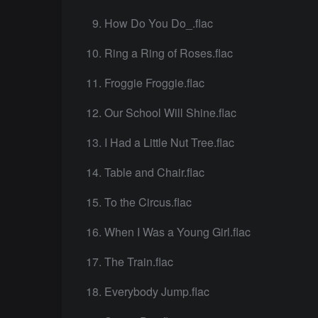
How Do You Do_.flac
Ring a Ring of Roses.flac
Froggie Froggie.flac
Our School Will Shine.flac
I Had a Little Nut Tree.flac
Table and Chair.flac
To the Circus.flac
When I Was a Young Girl.flac
The Train.flac
Everybody Jump.flac