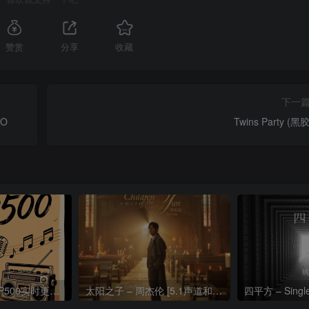
赞赏
分享
收藏
下一
SO
Twins Party (黑
热门流行歌曲TOP500实时更新192khz/24bit【母带音质】
太阳之子 – 周杰伦 [5.1声道和192k母带]
四平方 – Sing