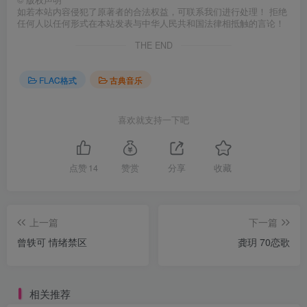
©
版权声明
如若本站内容侵犯了原著者的合法权益，可联系我们进行处理！ 拒绝
任何人以任何形式在本站发表与中华人民共和国法律相抵触的言论！
THE END
FLAC格式
古典音乐
喜欢就支持一下吧
点赞
14
赞赏
分享
收藏
上一篇
下一篇
曾轶可 情绪禁区
龚玥 70恋歌
相关推荐