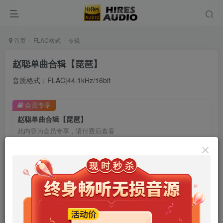
首页
FLAC格式
专辑
赵聪单曲合辑【琵琶】
音质格式：FLAC|44.1kHz/16bit
会员专享
赵聪单曲合辑【琵琶】
此内容为会员专享，请付费后查看
9.9
限时特惠
99
￥
￥
免费
免费
年卡会员
永久会员
立即购买
您当前未登录！建议登陆后购买，可保存购买订单