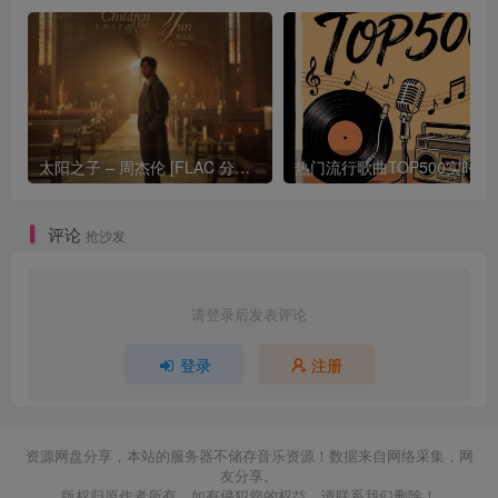
太阳之子 – 周杰伦 [FLAC 分轨 192Khz 24bit]
热门流行歌曲TOP500
评论
抢沙发
请登录后发表评论
登录
注册
资源网盘分享，本站的服务器不储存音乐资源！数据来自网络采集，网
友分享。
版权归原作者所有，如有侵犯您的权益，请联系我们删除！