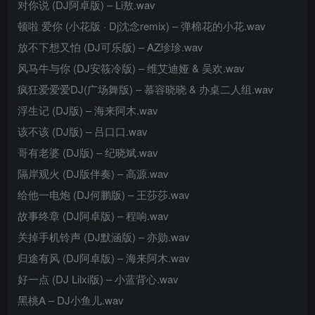
对你说 (DJ阿卓版) – Li敖.wav
顿啦 爱你 (小花版 · Dj沈念remix) – 弹棉花的小花.wav
放不下想又怕 (DJ可乐版) – AZ珍珍.wav
风马牛与你 (DJ安筱冷版) – 维艾迪娅 & 吴欢.wav
疯狂爱爱爱DJ(广场舞版) – 慕容晓晓 & 办桌二人组.wav
浮生记 (DJ版) – 海来阿木.wav
该不该 (DJ版) – 吕口口.wav
哥有老婆 (DJ版) – 纪晓斌.wav
隔岸观火 (DJ版伴奏) – 高源.wav
给他一电炮 (DJ何鹏版) – 王莎莎.wav
故事终章 (DJ阿卓版) – 程响.wav
关掉手机铃声 (DJ默涵版) – 亦勋.wav
归途有风 (DJ阿卓版) – 海来阿木.wav
好一点 (DJ Lilxi版) – 小蓝背心.wav
黑桃A – DJ小鱼儿.wav