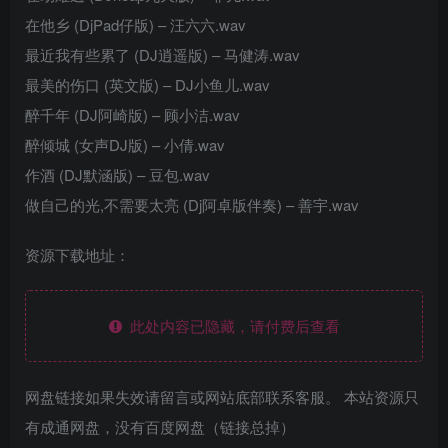
在他乡 (DjPad仔版) – 汪六六.wav
最近我有些累了 (DJ逍遥版) – 马健涛.wav
最美的伤口 (英文版) – DJ小鱼儿.wav
醉千年 (DJ阿崎版) – 顾小洁.wav
醉倾城 (女声DJ版) – 小倩.wav
作酒 (DJ默涵版) – 豆包.wav
做自己的光,不需要太亮 (Dj阿卓版伴奏) – 善宇.wav
资源下载地址：
此处内容已隐藏，请付费后查看
网盘链接如果失效请留言或网站底部联系客服。 本站资源只
有成通网盘，没有百度网盘（链接总掉）