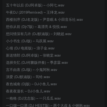
五十年以后 (DJ阿卓版) – 小阿七.wav
午夜DJ (2019Remixed) – 王绎龙.wav
西楼别序 (DJ名龙版) – 尹昔眠 & 小田音乐社.wav
想你从前 (Djr7版) – 葛漂亮 & 悦悦.wav
想问情深有几许 (DJ默涵版) – 刘晓超.wav
小小书生 (DJ版) – 马跃展.wav
心墙 (DJ 电摇版) – 浪子金.wav
新送情郎 (DJ阿卓版) – 张晓棠.wav
选择失忆 (DJ何鹏版伴奏) – 季彦霖.wav
言不由衷 (DJ版) – 小鬼阿秋.wav
演爱 (DJ默涵版) – 筠铃.wav
夜色城南 (Dj版) – DJ小鱼儿.wav
夜夜夜漫长 – DJ小鱼儿.wav
一格格 (DJ沈念版) – 一只瓜瓜.wav
一口烟一口酒 (DJ HEST版) – 两个大叔 & 小钢炮.wav