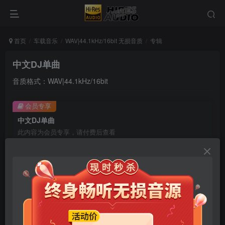
首页
车载音乐
WAV|44.1kHz/16bit 无损音质
专辑
中文DJ单曲
音质格式：WAV|44.1kHz/16bit
会员专享
中文DJ单曲
此内容为会员专享，请付费后查看
9.9
限时特惠
99
￥
￥
免费
免费
年卡会员
永久会员
立即购买
您当前未登录！建议登陆后购买，可保存购买订单