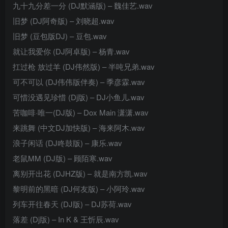
九十九分差一分 (DJ默涵版) – 魏佳艺.wav
旧梦 (DJ阿奇版) – 刘晓超.wav
旧梦 (豆包版DJ) – 豆包.wav
就让我爱你 (DJ阿卓版) – 杨青.wav
扛过枪 放过羊 (DJ伟然版) – 半吨兄弟.wav
可不可以 (DJ伟伟版伴奏) – 季彦霖.wav
可惜没遇见珍惜 (Dj版) – DJ小鱼儿.wav
苦咖啡·唯一(DJ版) – Dox Main 潇潇.wav
来跳舞 (中文DJ加快版) – 海来阿木.wav
浪子闲话 (DJ咚鼓版) – 康乐.wav
老鼠MM (DJ版) – 顾陌寒.wav
离别开出花 (DJHZ版) – 就是南方凯.wav
黎明前的黑暗 (DJ何友版) – 小阿玲.wav
列车开往春天 (DJ版) – DJ苏荷.wav
落差 (Dj版) – In K & 王忻辰.wav