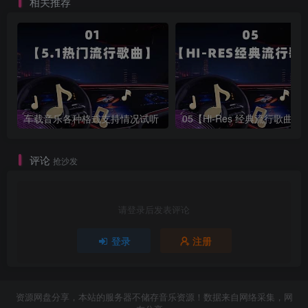
相关推荐
车载音乐各种格式支持情况试听
05【Hi-Res 经典流行歌曲】
评论
抢沙发
请登录后发表评论
登录
注册
资源网盘分享，本站的服务器不储存音乐资源！数据来自网络采集，网