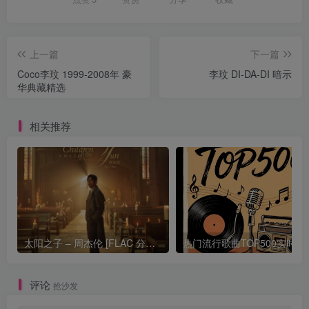
上一篇
下一篇
Coco李玟 1999-2008年 豪
李玟 DI-DA-DI 暗示
华典藏精选
相关推荐
太阳之子 – 周杰伦 [FLAC 分轨 192Khz 24bit]
热门流行歌曲TOP500
评论
抢沙发