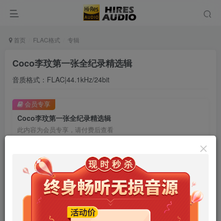
首页
FLAC格式
专辑
Coco李玟第一张全纪录精选辑
音质格式：FLAC|44.1kHz/24bit
会员专享
Coco李玟第一张全纪录精选辑
此内容为会员专享，请付费后查看
9.9
限时特惠
99
￥
￥
免费
免费
年卡会员
永久会员
立即购买
您当前未登录！建议登陆后购买，可保存购买订单