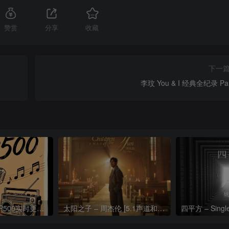
赞赏
分享
收藏
下一
李玟 You & I 经典全纪录 Part
热门流行歌曲TOP500实时更新192khz/24bit【母带音质】
太阳之子 – 周杰伦 [5.1声道和192k母带]
四平方 – Sing