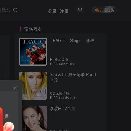
开通会员
登录
注册
猜您喜欢
TRAGIC – Single – 李玟
Hi-Res音质
FLAC|48kHz/24bit
You & I 经典全记录 Part I –
李玟
CD无损音质
FLAC|44.1kHz/24bit
李玟MTV合集