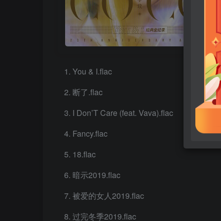
You & I.flac
断了.flac
I Don’T Care (feat. Vava).flac
Fancy.flac
18.flac
暗示2019.flac
被爱的女人2019.flac
过完冬季2019.flac