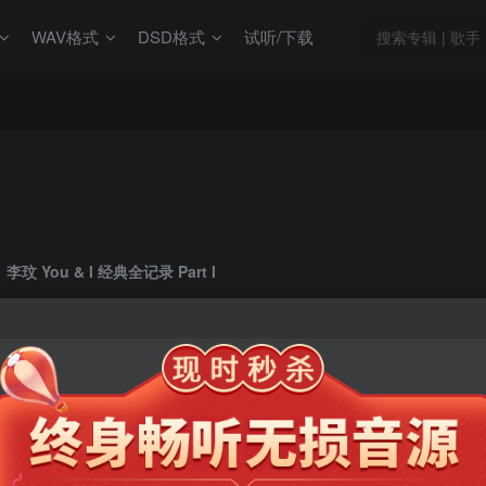
WAV格式
DSD格式
试听/下载
李玟 You & I 经典全记录 Part I
此内容为会员专享，请付费后查看
9.9
限时特惠
99
￥
￥
免费
免费
年卡会员
永久会员