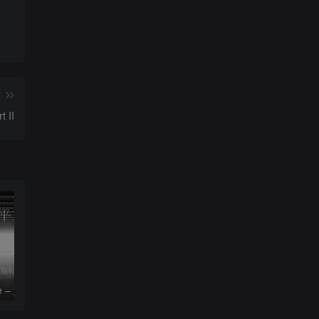
篇
 II
le – 姚斯婷
The Silver Key – Crystal Viper