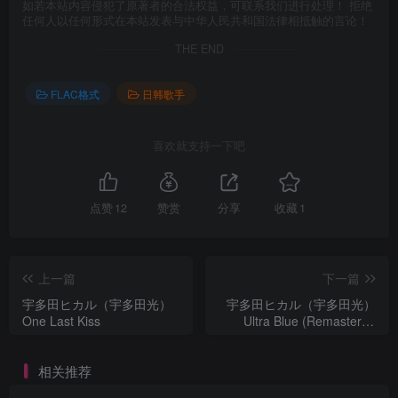
如若本站内容侵犯了原著者的合法权益，可联系我们进行处理！ 拒绝
任何人以任何形式在本站发表与中华人民共和国法律相抵触的言论！
THE END
FLAC格式
日韩歌手
喜欢就支持一下吧
点赞
12
赞赏
分享
收藏
1
上一篇
下一篇
宇多田ヒカル（宇多田光）
宇多田ヒカル（宇多田光）
One Last Kiss
Ultra Blue (Remastered
2018)
相关推荐