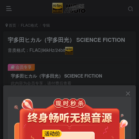
首页
FLAC格式
专辑
宇多田ヒカル（宇多田光） SCIENCE FICTION
音质格式：FLAC|96kHz/24bit
会员专享
宇多田ヒカル（宇多田光） SCIENCE FICTION
此内容为会员专享，请付费后查看
9.9
限时特惠
99
￥
￥
免费
免费
年卡会员
永久会员
立即购买
您当前未登录！建议登陆后购买，可保存购买订单