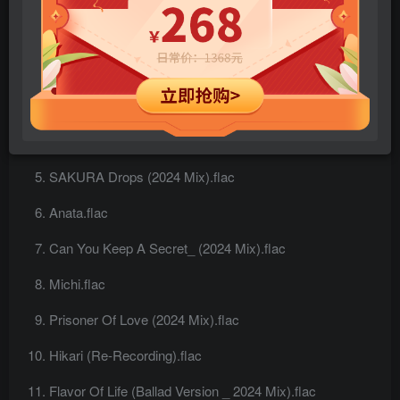
Addicted To You (Re-Recording).flac
First Love (2022 Mix).flac
Hanataba Wo Kimini.flac
One Last Kiss.flac
SAKURA Drops (2024 Mix).flac
Anata.flac
Can You Keep A Secret_ (2024 Mix).flac
Michi.flac
Prisoner Of Love (2024 Mix).flac
Hikari (Re-Recording).flac
Flavor Of Life (Ballad Version _ 2024 Mix).flac