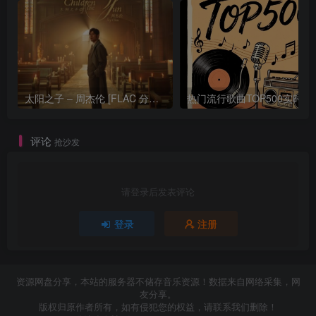
太阳之子 – 周杰伦 [FLAC 分轨 192Khz 24bit]
热门流行歌曲TOP500
评论
抢沙发
请登录后发表评论
登录
注册
资源网盘分享，本站的服务器不储存音乐资源！数据来自网络采集，网
友分享。
版权归原作者所有，如有侵犯您的权益，请联系我们删除！