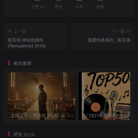
点赞
15
赞赏
分享
收藏
上一篇
下一篇
陈百强 神仙也移民
我爱经典系列_ 陈百强
(Remastered 2019)
相关推荐
太阳之子 – 周杰伦 [FLAC 分轨 192Khz 24bit]
热门流行歌曲TOP500
评论
抢沙发