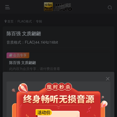
首页
FLAC格式
专辑
陈百强 文质翩翩
音质格式：FLAC|44.1kHz/16bit
会员专享
陈百强 文质翩翩
此内容为会员专享，请付费后查看
9.9
限时特惠
99
￥
￥
免费
免费
年卡会员
永久会员
立即购买
您当前未登录！建议登陆后购买，可保存购买订单