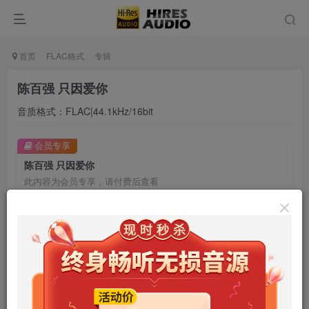
首页
FLAC格式
专辑
陈百强 只因爱你
音质格式：FLAC|44.1kHz/16bit
会员专享
陈百强 只因爱你
此内容为会员专享，请付费后查看
9.9
限时特惠
99
￥
￥
免费
免费
年卡会员
永久会员
立即购买
您当前未登录！建议登陆后购买，可保存购买订单