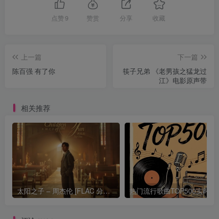
点赞
9
赞赏
分享
收藏
上一篇
下一篇
陈百强 有了你
筷子兄弟 《老男孩之猛龙过
江》电影原声带
相关推荐
太阳之子 – 周杰伦 [FLAC 分轨 192Khz 24bit]
热门流行歌曲TOP500