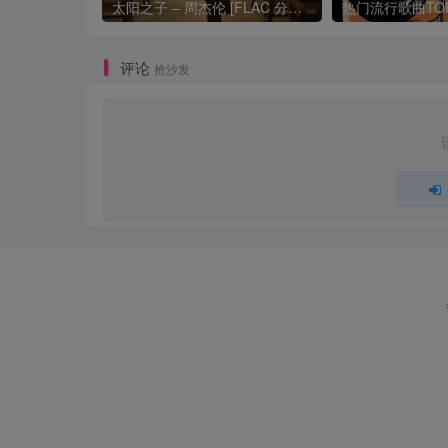
太阳之子 – 周杰伦 [FLAC 分轨 192Khz 24bit]
评论
抢沙发