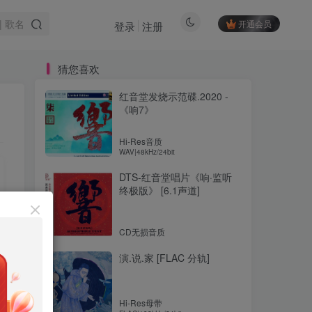
开通会员
登录
注册
猜您喜欢
红音堂发烧示范碟.2020 -
《响7》
Hi-Res音质
WAV|48kHz/24bit
DTS-红音堂唱片《响·监听
终极版》 [6.1声道]
CD无损音质
演.说.家 [FLAC 分轨]
Hi-Res母带