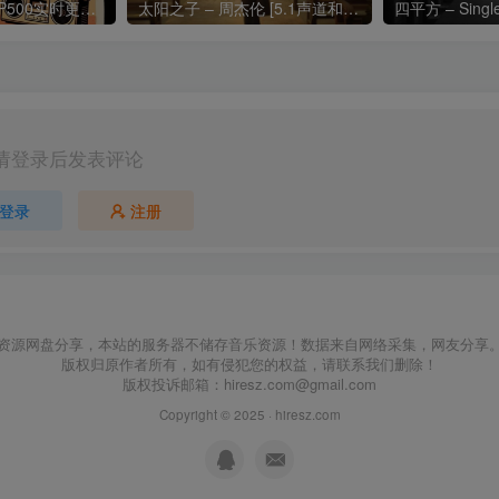
热门流行歌曲TOP500实时更新192khz/24bit【母带音质】
太阳之子 – 周杰伦 [5.1声道和192k母带]
四平方 – Sing
请登录后发表评论
登录
注册
资源网盘分享，本站的服务器不储存音乐资源！数据来自网络采集，网友分享
版权归原作者所有，如有侵犯您的权益，请联系我们删除！
版权投诉邮箱：
hiresz.com@gmail.com
Copyright © 2025 ·
hiresz.com