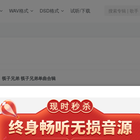
WAV格式
DSD格式
试听/下载
筷子兄弟 筷子兄弟单曲合辑
此内容为会员专享，请付费后查看
9.9
限时特惠
99
￥
￥
免费
免费
年卡会员
永久会员