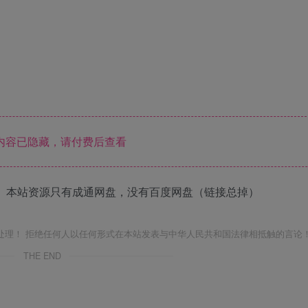
内容已隐藏，请付费后查看
 本站资源只有成通网盘，没有百度网盘（链接总掉）
处理！ 拒绝任何人以任何形式在本站发表与中华人民共和国法律相抵触的言论
THE END