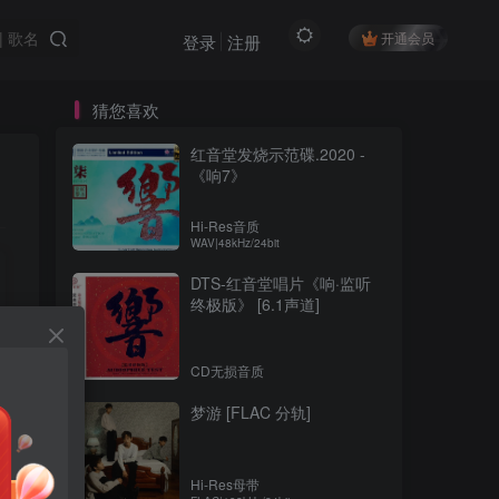
开通会员
登录
注册
猜您喜欢
红音堂发烧示范碟.2020 -
《响7》
Hi-Res音质
WAV|48kHz/24bit
DTS-红音堂唱片《响·监听
终极版》 [6.1声道]
CD无损音质
梦游 [FLAC 分轨]
Hi-Res母带