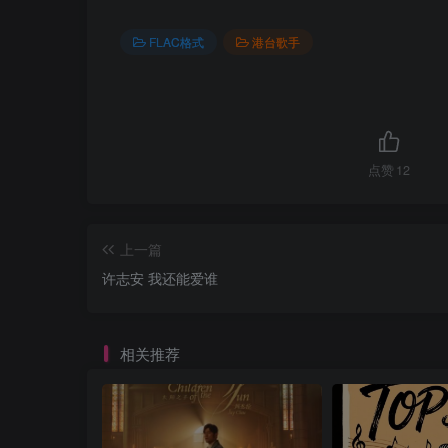
FLAC格式
港台歌手
点赞
12
上一篇
许志安 我还能爱谁
相关推荐