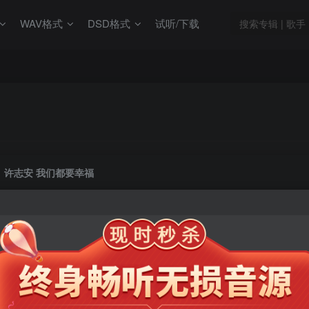
WAV格式
DSD格式
试听/下载
许志安 我们都要幸福
此内容为会员专享，请付费后查看
9.9
限时特惠
99
￥
￥
免费
免费
年卡会员
永久会员