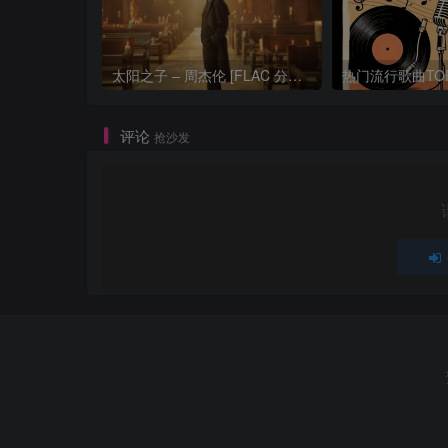
太阳之子 – 周杰伦 [FLAC 分轨 192Khz 24bit]
评论
抢沙发