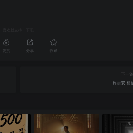
喜欢就支持一下吧
赞赏
分享
收藏
下一
许志安 相