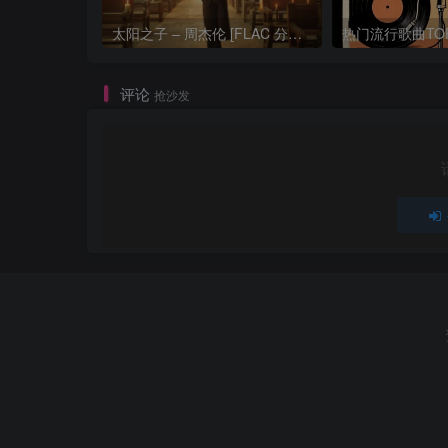
太阳之子 – 周杰伦 [FLAC 分轨 192Khz 24bit]
评论
抢沙发