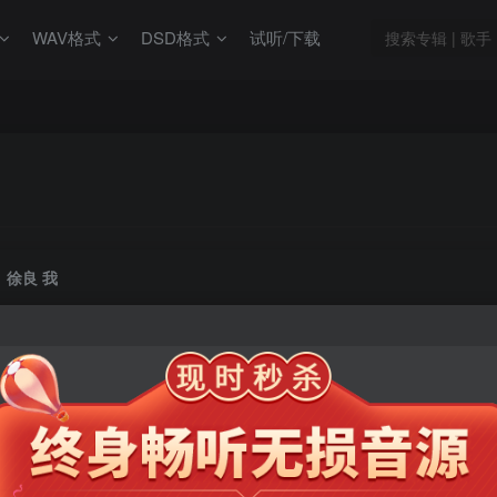
WAV格式
DSD格式
试听/下载
徐良 我
此内容为会员专享，请付费后查看
9.9
限时特惠
99
￥
￥
免费
免费
年卡会员
永久会员