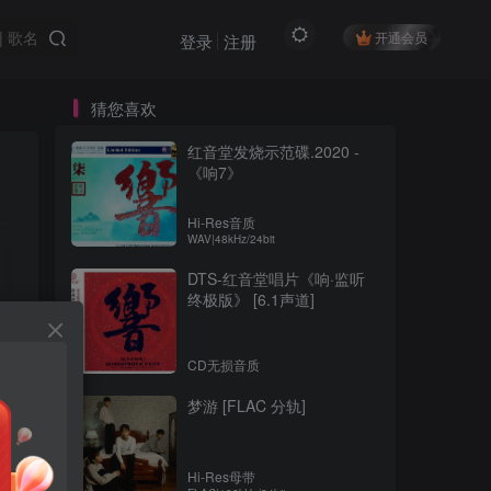
开通会员
登录
注册
猜您喜欢
红音堂发烧示范碟.2020 -
《响7》
Hi-Res音质
WAV|48kHz/24bit
DTS-红音堂唱片《响·监听
终极版》 [6.1声道]
CD无损音质
梦游 [FLAC 分轨]
Hi-Res母带