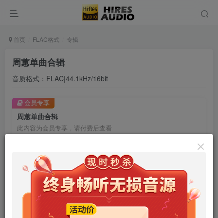
首页
FLAC格式
专辑
周蕙单曲合辑
音质格式：FLAC|44.1kHz/16bit
会员专享
周蕙单曲合辑
此内容为会员专享，请付费后查看
9.9
限时特惠
99
￥
￥
免费
免费
年卡会员
永久会员
立即购买
您当前未登录！建议登陆后购买，可保存购买订单