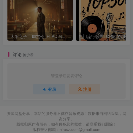
太阳之子 – 周杰伦 [FLAC 分轨 192Khz 24bit]
热门流行歌曲TOP500
评论
抢沙发
请登录后发表评论
登录
注册
资源网盘分享，本站的服务器不储存音乐资源！数据来自网络采集，网
友分享。
版权归原作者所有，如有侵犯您的权益，请联系我们删除！
版权投诉邮箱：
hiresz.com@gmail.com