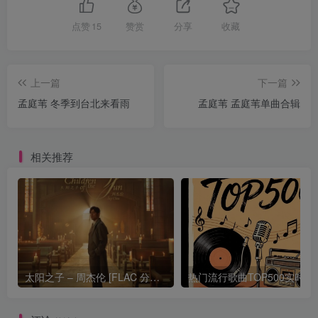
点赞
15
赞赏
分享
收藏
上一篇
下一篇
孟庭苇 冬季到台北来看雨
孟庭苇 孟庭苇单曲合辑
相关推荐
太阳之子 – 周杰伦 [FLAC 分轨 192Khz 24bit]
热门流行歌曲TOP500