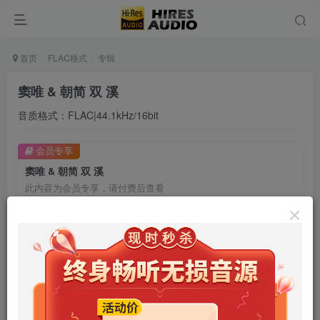
首页
FLAC格式
专辑
窦唯 & 朝简 双 溪
音质格式：FLAC|44.1kHz/16bit
会员专享
窦唯 & 朝简 双 溪
此内容为会员专享，请付费后查看
9.9
限时特惠
99
￥
￥
免费
免费
年卡会员
永久会员
立即购买
您当前未登录！建议登陆后购买，可保存购买订单