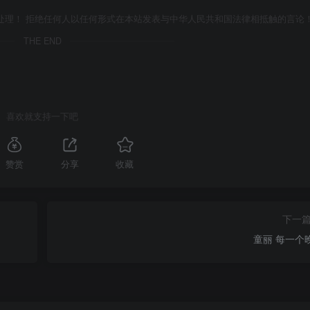
处理！ 拒绝任何人以任何形式在本站发表与中华人民共和国法律相抵触的言论
THE END
喜欢就支持一下吧
赞赏
分享
收藏
下一
童丽 每一个