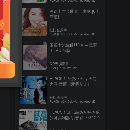
FLAC|6.1CH|DolbyAtmos|Auro-3D
粤语十大金曲Ⅱ – 童丽 [6.1
声道]
杜比全景声
FLAC|6.1CH|DolbyAtmos|Auro-3D
国语十大金曲HQⅡ – 童丽
[FLAC 分轨]
CD无损音质
FLAC|44.1kHz/16bit
FLAC5.1 发烧小天后 天使
之歌 童丽《爱我别走》
杜比全景声
FLAC|5.1CH|DolbyAtmos|Auro-3D
FLAC5.1 测试高级音响体系
的神兵利器 试音碟中碟2CD