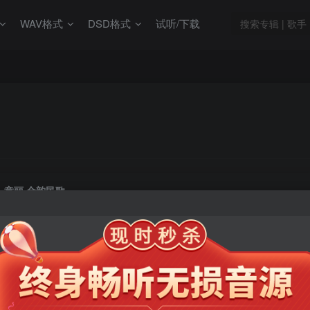
WAV格式
DSD格式
试听/下载
童丽 金韵民歌
此内容为会员专享，请付费后查看
9.9
限时特惠
99
￥
￥