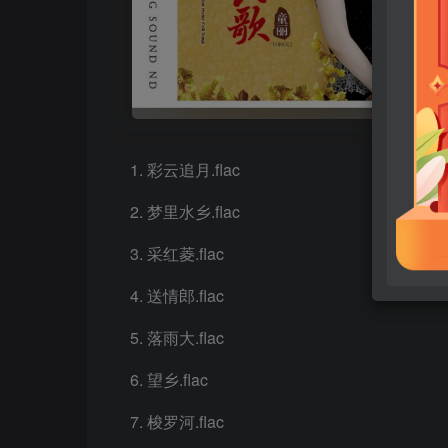
彩云追月.flac
梦里水乡.flac
采红菱.flac
送情郎.flac
落雨大.flac
望乡.flac
梭罗河.flac