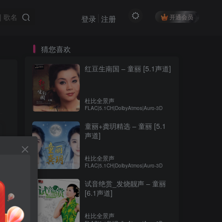
开通会员
登录
注册
猜您喜欢
红豆生南国 – 童丽 [5.1声道]
杜比全景声
FLAC|5.1CH|DolbyAtmos|Auro-3D
童丽+龚玥精选 – 童丽 [5.1
声道]
杜比全景声
FLAC|5.1CH|DolbyAtmos|Auro-3D
试音绝赏_发烧靓声 – 童丽
[6.1声道]
杜比全景声