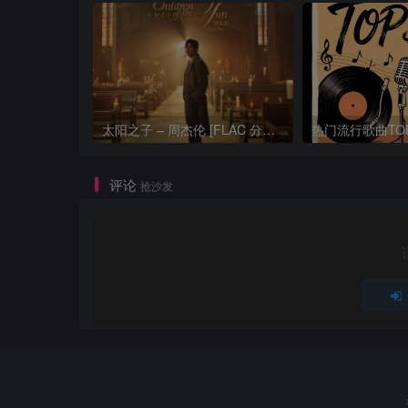
太阳之子 – 周杰伦 [FLAC 分轨 192Khz 24bit]
评论
抢沙发