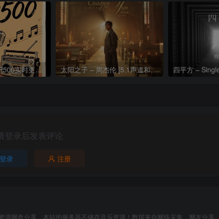
热门流行歌曲TOP500实时更新192khz/24bit【母带音质】
太阳之子 – 周杰伦 [5.1声道和192k母带]
四平方 – Sing
请登录后发表评论
登录
注册
资源网盘分享，本站的服务器不储存音乐资源！数据来自网络采集，网友分享