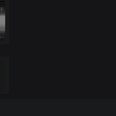
le – 姚斯婷
The Silver Key – Crystal Viper
。