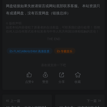
网盘链接如果失效请留言或网站底部联系客服。 本站资源只
有成通网盘，没有百度网盘（链接总掉）
©
版权声明
如若本站内容侵犯了原著者的合法权益，可联系我们进行处理！ 拒绝
任何人以任何形式在本站发表与中华人民共和国法律相抵触的言论！
THE END
FLAC|48kHz/24bit 高清音质
车载音乐
喜欢就支持一下吧
点赞
9
赞赏
分享
收藏
上一篇
下一篇