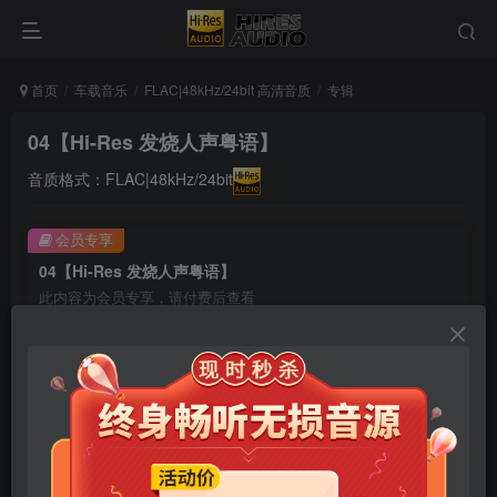
首页
车载音乐
FLAC|48kHz/24bit 高清音质
专辑
04【Hi-Res 发烧人声粤语】
音质格式：FLAC|48kHz/24bit
会员专享
04【Hi-Res 发烧人声粤语】
此内容为会员专享，请付费后查看
9.9
限时特惠
99
￥
￥
免费
免费
年卡会员
永久会员
立即购买
您当前未登录！建议登陆后购买，可保存购买订单