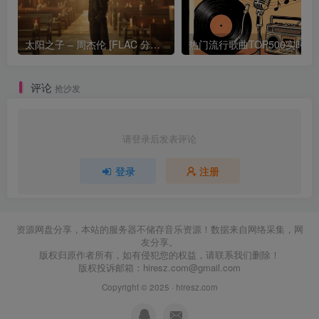
太阳之子 – 周杰伦 [FLAC 分轨 192Khz 24bit]
热门流行歌曲TOP500
评论
抢沙发
请登录后发表评论
登录
注册
资源网盘分享，本站的服务器不储存音乐资源！数据来自网络采集，网
友分享。
版权归原作者所有，如有侵犯您的权益，请联系我们删除！
版权投诉邮箱：
hiresz.com@gmail.com
Copyright © 2025 ·
hiresz.com