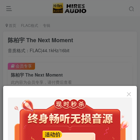
首页
FLAC格式
专辑
陈柏宇 The Next Moment
音质格式：FLAC|44.1kHz/16bit
会员专享
陈柏宇 The Next Moment
此内容为会员专享，请付费后查看
9.9
限时特惠
99
￥
￥
免费
免费
年卡会员
永久会员
立即购买
您当前未登录！建议登陆后购买，可保存购买订单