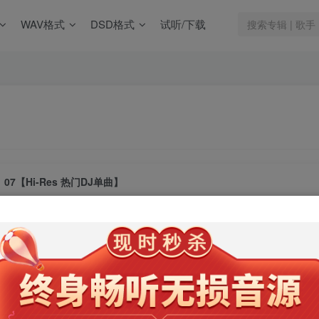
WAV格式
DSD格式
试听/下载
07【Hi-Res 热门DJ单曲】
此内容为会员专享，请付费后查看
9.9
限时特惠
99
￥
￥
免费
免费
年卡会员
永久会员