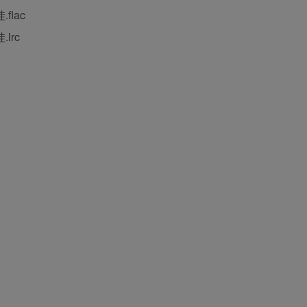
flac
lrc