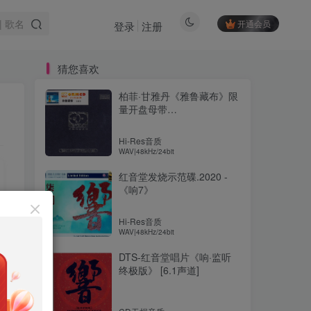
开通会员
登录
注册
猜您喜欢
柏菲·甘雅丹《雅鲁藏布》限
量开盘母带
ORMCD[WAV+分轨]
Hi-Res音质
WAV|48kHz/24bit
红音堂发烧示范碟.2020 -
《响7》
Hi-Res音质
WAV|48kHz/24bit
DTS-红音堂唱片《响·监听
终极版》 [6.1声道]