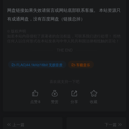
网盘链接如果失效请留言或网站底部联系客服。 本站资源只
有成通网盘，没有百度网盘（链接总掉）
©
版权声明
如若本站内容侵犯了原著者的合法权益，可联系我们进行处理！ 拒绝
任何人以任何形式在本站发表与中华人民共和国法律相抵触的言论！
THE END
FLAC|44.1kHz/16bit 无损音质
车载音乐
喜欢就支持一下吧
点赞
8
赞赏
分享
收藏
上一篇
下一篇