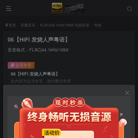
首页
车载音乐
FLAC|44.1kHz/16bit 无损音质
专辑
06【HiFi 发烧人声粤语】
音质格式：FLAC|44.1kHz/16bit
会员专享
06【HiFi 发烧人声粤语】
此内容为会员专享，请付费后查看
9.9
限时特惠
99
￥
￥
免费
免费
年卡会员
永久会员
立即购买
您当前未登录！建议登陆后购买，可保存购买订单