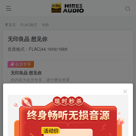
首页
FLAC格式
专辑
无印良品 想见你
音质格式：FLAC|44.1kHz/16bit
会员专享
无印良品 想见你
此内容为会员专享，请付费后查看
9.9
限时特惠
99
￥
￥
免费
免费
年卡会员
永久会员
立即购买
您当前未登录！建议登陆后购买，可保存购买订单