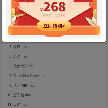
想见你.flac
伤心地铁.flac
雨过天晴.flac
没你的日子.flac
起床.flac
身边.flac
恍然大悟.flac
I’ll Let Her Know.flac
说个明白.flac
想飞越.flac
天使.flac