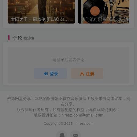
太阳之子 – 周杰伦 [FLAC 分轨 192Khz 24bit]
热门流行歌曲TOP500
评论
抢沙发
请登录后发表评论
登录
注册
资源网盘分享，本站的服务器不储存音乐资源！数据来自网络采集，网
友分享。
版权归原作者所有，如有侵犯您的权益，请联系我们删除！
版权投诉邮箱：
hiresz.com@gmail.com
Copyright © 2025 ·
hiresz.com