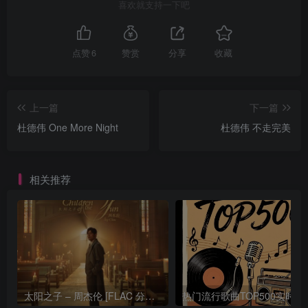
喜欢就支持一下吧
点赞
6
赞赏
分享
收藏
上一篇
下一篇
杜德伟 One More Night
杜德伟 不走完美
相关推荐
太阳之子 – 周杰伦 [FLAC 分轨 192Khz 24bit]
热门流行歌曲TOP500