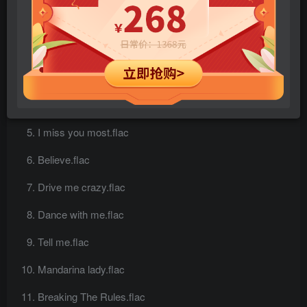
No one else comes close.flac
Talking heart to heart.flac
Sha la la.flac
It’s all inside my mind.flac
I miss you most.flac
Believe.flac
Drive me crazy.flac
Dance with me.flac
Tell me.flac
Mandarina lady.flac
Breaking The Rules.flac