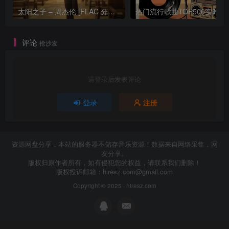
太阳之子 – 周杰伦 [FLAC 分轨 192Khz 24bit]
热门流行歌曲TOP500
评论
抢沙发
请登录后发表评论
登录
注册
资源网盘分享，本站的服务器不储存音乐资源！数据来自网络采集，网
友分享。
版权归原作者所有，如有侵犯您的权益，请联系我们删除！
版权投诉邮箱：
hiresz.com@gmail.com
Copyright © 2025 ·
hiresz.com